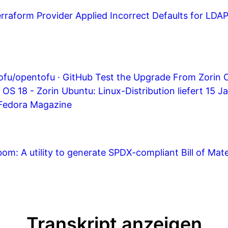
raform Provider Applied Incorrect Defaults for LDAP
tofu/opentofu · GitHub
Test the Upgrade From Zorin O
 OS 18 - Zorin
Ubuntu: Linux-Distribution liefert 15 J
- Fedora Magazine
om: A utility to generate SPDX-compliant Bill of Mate
Transkript anzeigen