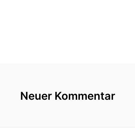
ordentliche Container, sag ich dir.
attention policy?
, was macht der Abender?
Neuer Kommentar
 da ein paar weg, doch auch einfach wieder.