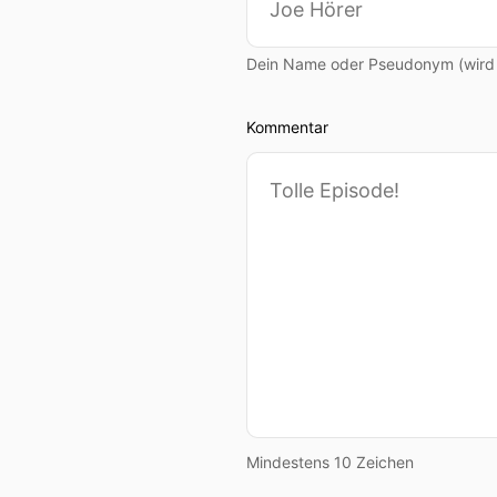
00:00:41: Und du, wo bist 
Dein Name oder Pseudonym (wird ö
00:00:43: Ich bin zu Hause
Kommentar
00:00:43: Das Hintergrund
00:00:46: Das hat er uns, 
00:00:47: Das hat er bei s
00:00:49: Deswegen ist das
00:00:50: Aber ich bin zu 
00:00:52: Wo hat's dich hi
00:00:55: Bei dir im Ruderv
Mindestens 10 Zeichen