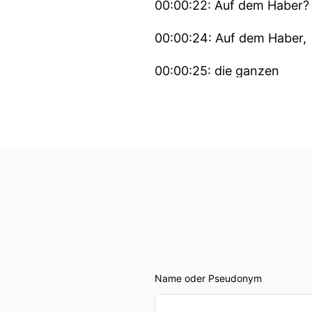
00:00:22: Auf dem Haber?
00:00:24: Auf dem Haber,
00:00:25: die ganzen
00:00:26: Fotäne an.
00:00:27: Ich stabe in der 
00:00:30: Haben die keine 
00:00:33: Das machen die
00:00:35: Nein, die fahren
00:00:38: Das ist so, ja.
Name oder Pseudonym
00:00:41: Schön.