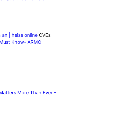
an | heise online
CVEs
ms Must Know- ARMO
Matters More Than Ever –