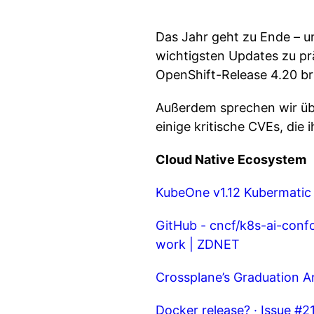
Das Jahr geht zu Ende – un
wichtigsten Updates zu pr
OpenShift-Release 4.20 br
Außerdem sprechen wir übe
einige kritische CVEs, die i
Cloud Native Ecosystem
KubeOne v1.12
Kubermatic
GitHub - cncf/k8s-ai-con
work | ZDNET
Crossplane’s Graduation
Docker release? · Issue #2