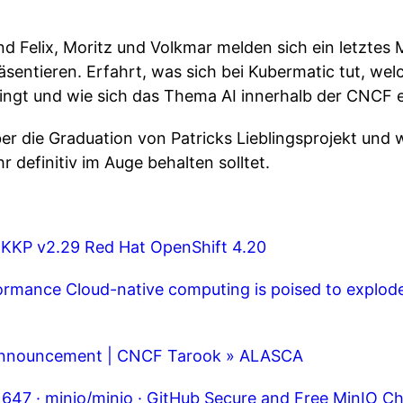
d Felix, Moritz und Volkmar melden sich ein letztes 
äsentieren. Erfahrt, was sich bei Kubermatic tut, w
ingt und wie sich das Thema AI innerhalb der CNCF e
r die Graduation von Patricks Lieblingsprojekt und w
hr definitiv im Auge behalten solltet.
 KKP v2.29
Red Hat OpenShift 4.20
formance
Cloud-native computing is poised to explode
 Announcement | CNCF
Tarook » ALASCA
1647 · minio/minio · GitHub
Secure and Free MinIO Ch