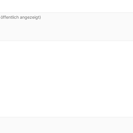
du?
ffentlich angezeigt)
.
bild ist vom Mars.
glaube ich, erzählt vom Mars.
ich in der Wand hängen.
 bei mir jetzt der Hintergrund.
Hause und Felix.
n verschlagen, bist du?
erein.