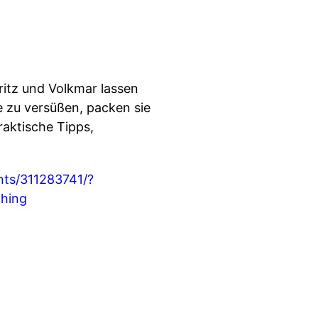
oritz und Volkmar lassen
e zu versüßen, packen sie
raktische Tipps,
nts/311283741/?
thing