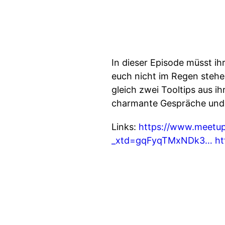
In dieser Episode müsst ih
euch nicht im Regen stehe
gleich zwei Tooltips aus i
charmante Gespräche und w
Links:
https://www.meetup
_xtd=gqFyqTMxNDk3…
ht