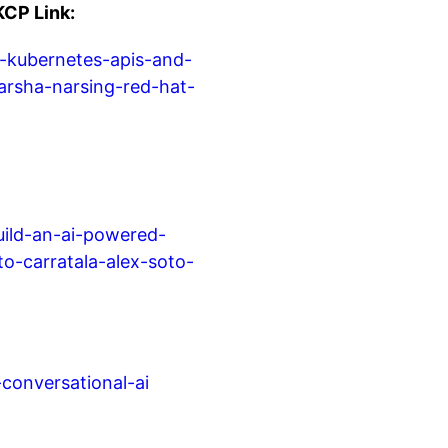
KCP Link:
t-kubernetes-apis-and-
arsha-narsing-red-hat-
uild-an-ai-powered-
o-carratala-alex-soto-
conversational-ai