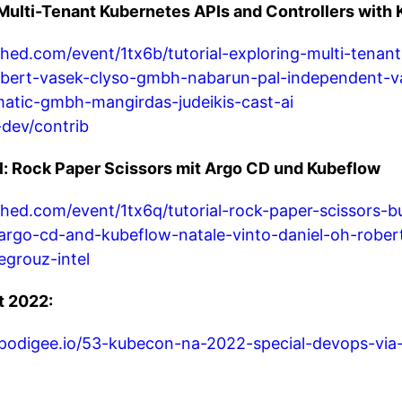
ulti-Tenant Kubernetes APIs and Controllers with 
hed.com/event/1tx6b/tutorial-exploring-multi-tenan
robert-vasek-clyso-gmbh-nabarun-pal-independent-v
atic-gmbh-mangirdas-judeikis-cast-ai
-dev/contrib
: Rock Paper Scissors mit Argo CD und Kubeflow
hed.com/event/1tx6q/tutorial-rock-paper-scissors-b
argo-cd-and-kubeflow-natale-vinto-daniel-oh-robert
grouz-intel
t 2022:
podigee.io/53-kubecon-na-2022-special-devops-via-