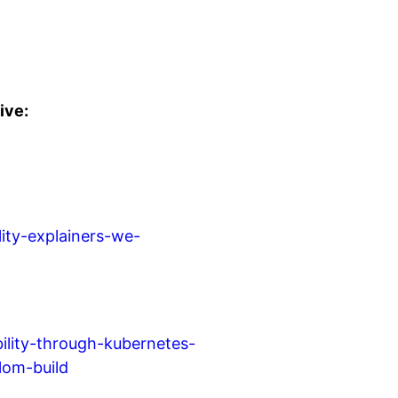
ive:
ity-explainers-we-
lity-through-kubernetes-
lom-build