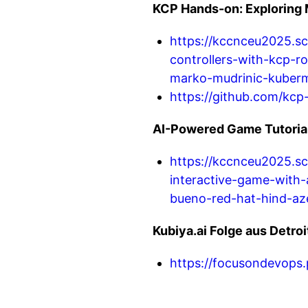
KCP Hands-on: Exploring M
https://kccnceu2025.sc
controllers-with-kcp-
marko-mudrinic-kuberm
https://github.com/kcp
AI-Powered Game Tutorial
https://kccnceu2025.sc
interactive-game-with-
bueno-red-hat-hind-aze
Kubiya.ai Folge aus Detroi
https://focusondevops.