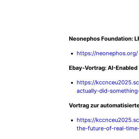
Neonephos Foundation: LF-
https://neonephos.org/
Ebay-Vortrag: AI-Enabled 
https://kccnceu2025.sc
actually-did-something
Vortrag zur automatisier
https://kccnceu2025.s
the-future-of-real-time